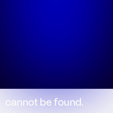
c
a
n
n
o
t
b
e
f
o
u
n
d
.